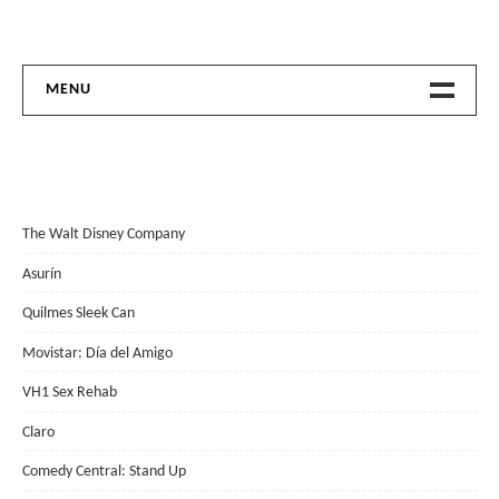
Flor Font
Directora Creativa
MENU
Inicio
The Walt Disney Company
Asurín
Quilmes Sleek Can
Movistar: Día del Amigo
VH1 Sex Rehab
Claro
Comedy Central: Stand Up